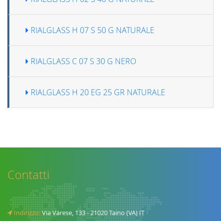
RIALGLASS H 07 S 50 G NATURALE
RIALGLASS C 07 S 30 G NERO
RIALGLASS H 20 EG 25 GR NATURALE
Contatti
Indirizzo:
Via Varese, 133 - 21020 Taino (VA) IT