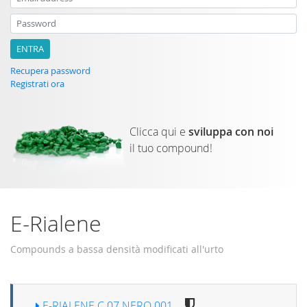
Email address
Password
Recupera password
Registrati ora
Clicca qui e
sviluppa con noi
il tuo compound!
E-Rialene
Compounds a bassa densità modificati all'urto
E-RIALENE C 07 NERO 001