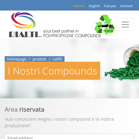
italiano
english
français
deutsch
Homepage
prodotti
rialfill
I Nostri Compounds
Area
riservata
Vuoi conoscere meglio i nostri compound e la nostra
produzione?